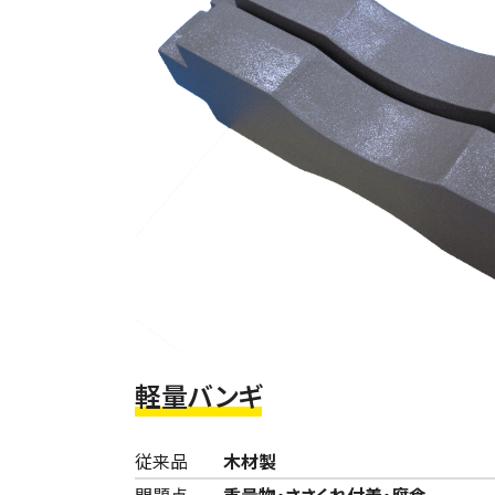
軽量バンギ
従来品
木材製
問題点
重量物・ささくれ付着・腐食