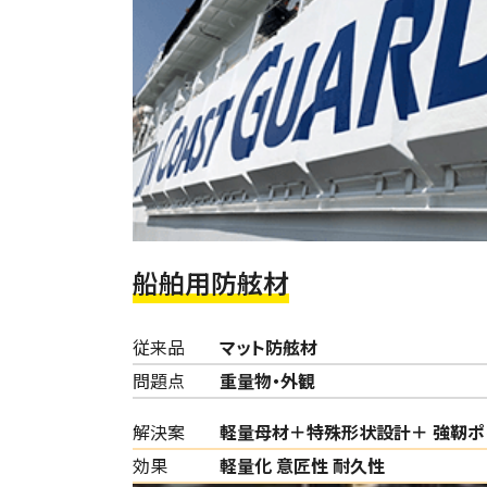
船舶用防舷材
従来品
マット防舷材
問題点
重量物・外観
解決案
軽量母材＋特殊形状設計＋ 強靭ポ
効果
軽量化 意匠性 耐久性