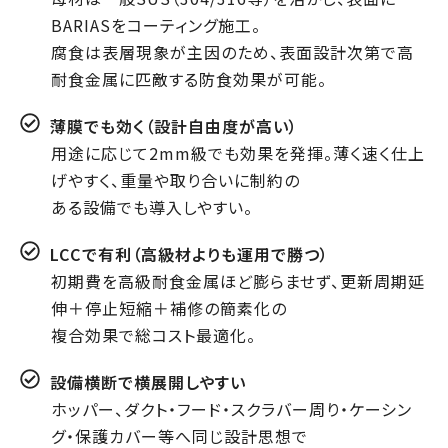
BARIASをコーティング施工。
腐食は表層現象が主因のため、表面設計次第で高
耐食金属に匹敵する防食効果が可能。
薄膜でも効く（設計自由度が高い）
用途に応じて2mm級でも効果を発揮。薄く速く仕上
げやすく、重量や取り合いに制約の
ある設備でも導入しやすい。
LCCで有利（高級材よりも運用で勝つ）
初期費を高級耐食金属ほど膨らませず、更新周期延
伸＋停止短縮＋補修の簡素化の
複合効果で総コスト最適化。
設備横断で横展開しやすい
ホッパー、ダクト・フード・スクラバー周り・ケーシン
グ・保護カバー等へ同じ設計思想で