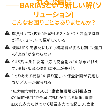
れる設備に
——BARIASという新しい解(ソ
リューション)
こんなお困りごとはありませんか？
腐食性ガス（塩化物・酸性ミストなど）と高温で減肉
が早い、2〜3年で更新している
板厚UPや高級材にしても初期費が膨らむ割に、運用
の“楽さ”が変わらない
SUS系は条件次第で応力腐食割れ*の懸念が拭え
ず、溶接・板金の更新は停止が長引く
“とりあえず補修”の繰り返しで、保全計画が安定し
ない／人手が取られる
*応力腐食割れ（SCC）：
腐食性環境
と
引張応力
の“同時作用”で金属に割れが生じる現象。直接
加えた応力だけでなく残留応力でも起こり、塩化