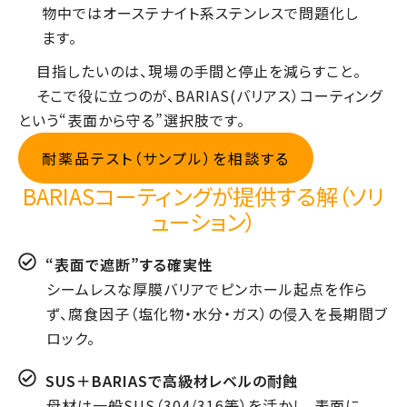
物中ではオーステナイト系ステンレスで問題化し
ます。
目指したいのは、現場の手間と停止を減らすこと。
そこで役に立つのが、BARIAS(バリアス）コーティング
という“表面から守る”選択肢です。
耐薬品テスト（サンプル）を相談する
BARIASコーティングが提供する解（ソリ
ューション）
“表面で遮断”する確実性
シームレスな厚膜バリアでピンホール起点を作ら
ず、腐食因子（塩化物・水分・ガス）の侵入を長期間ブ
ロック。
SUS＋BARIASで高級材レベルの耐蝕
母材は一般SUS（304/316等）を活かし、表面に